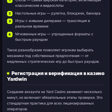
классические и видеослоты
Настольные игры — рулетка, блэкджек, баккара
Игры с живыми дилерами — трансляция в
реальном времени
Мгновенные игры — упрощенные форматы с
быстрым раундом
Такое разнообразие позволяет игрокам выбирать
механики под собственные предпочтения — от
медленных стратегических игр до быстрых раундов.
Регистрация и верификация в казино
Yardwin
Создание аккаунта на Yard Casino занимает несколько
минут, но включает обязательные этапы проверки. Это
стандартная практика для всех лицензированных
операторов.