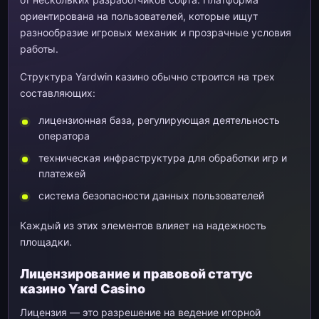
ориентирована на пользователей, которые ищут
разнообразие игровых механик и прозрачные условия
работы.
Структура Yardwin казино обычно строится на трех
составляющих:
лицензионная база, регулирующая деятельность
оператора
техническая инфраструктура для обработки игр и
платежей
система безопасности данных пользователей
Каждый из этих элементов влияет на надежность
площадки.
Лицензирование и правовой статус
казино Yard Casino
Лицензия — это разрешение на ведение игорной