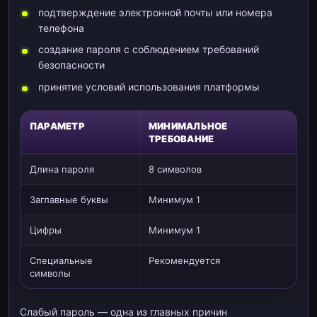
подтверждение электронной почты или номера
телефона
создание пароля с соблюдением требований
безопасности
принятие условий использования платформы
ПАРАМЕТР
МИНИМАЛЬНОЕ
ТРЕБОВАНИЕ
Длина пароля
8 символов
Заглавные буквы
Минимум 1
Цифры
Минимум 1
Специальные
Рекомендуется
символы
Слабый пароль — одна из главных причин