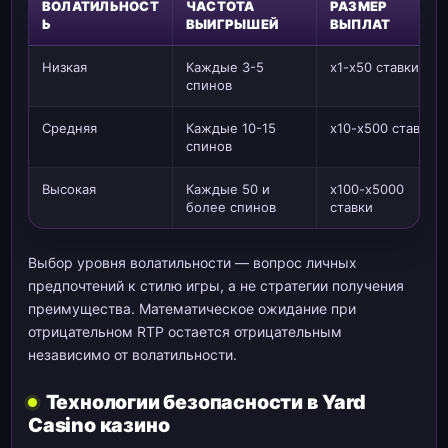
ВОЛАТИЛЬНОСТ
ЧАСТОТА
РАЗМЕР
Ь
ВЫИГРЫШЕЙ
ВЫПЛАТ
Низкая
Каждые 3-5
x1-x50 ставки
спинов
Средняя
Каждые 10-15
x10-x500 ставки
спинов
Высокая
Каждые 50 и
x100-x5000
более спинов
ставки
Выбор уровня волатильности — вопрос личных
предпочтений к стилю игры, а не стратегии получения
преимущества. Математическое ожидание при
отрицательном RTP остается отрицательным
независимо от волатильности.
Технологии безопасности в Yard
Casino казино