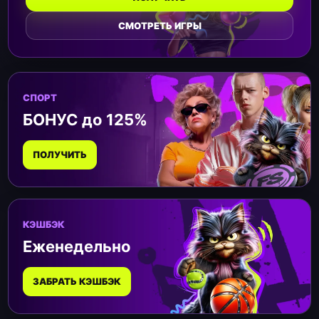
СМОТРЕТЬ ИГРЫ
СПОРТ
БОНУС до 125%
ПОЛУЧИТЬ
КЭШБЭК
Еженедельно
ЗАБРАТЬ КЭШБЭК