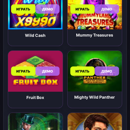
ИГРАТЬ
ДЕМО
ИГРАТЬ
ДЕМО
Mummy Treasures
Wild Cash
ИГРАТЬ
ДЕМО
ИГРАТЬ
ДЕМО
Mighty Wild Panther
Fruit Box