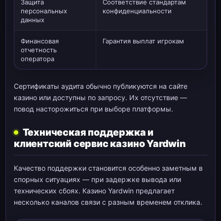
Защита
Соответствие стандартам
персональных
конфиденциальности
данных
Финансовая
Гарантия выплат игрокам
отчетность
оператора
Сертификаты аудита обычно публикуются на сайте
казино или доступны по запросу. Их отсутствие —
повод насторожиться при выборе платформы.
Техническая поддержка и
клиентский сервис казино Yardwin
Качество поддержки становится особенно заметным в
спорных ситуациях — при задержке вывода или
технических сбоях. Казино Yardwin предлагает
несколько каналов связи с разным временем отклика.