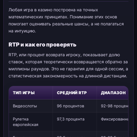
Любая игра в казино построена на точных
математических принципах. Понимание этих основ
помогает оценивать реальные шансы, а не полагаться
на интуицию.
RTP и как его проверять
RTP, или процент возврата игроку, показывает долю
ставок, которая теоретически возвращается обратно за
миллионы раундов. Это не гарантия для одной сессии, а
статистическая закономерность на длинной дистанции.
ТИП ИГРЫ
СРЕДНИЙ RTP
ДИАПАЗОН
Видеослоты
96 процентов
92-98 процентов
Рулетка
97,3 процента
Фиксированный
европейская